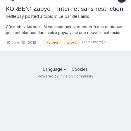
KORBEN: Zapyo – Internet sans restriction
nettlebay
posted a topic in
Le bar des amis
C'est chez Korben... Si vous souhaitez accéder à des contenus
qui sont bloqués dans votre pays, voici une nouvelle extension
pour Firefox, Chrome et Opera qui s'appelle Zapyo. Celle-ci
(and 1 more)
June 15, 2015
korben
proxy
permet de se connecter à vos sites web préférés via tout un tas
de serveurs proxys situés aux quatre coins du m...
Language
Cookies
Powered by Invision Community