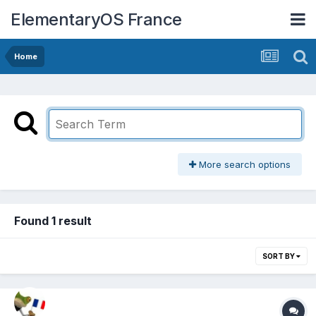
ElementaryOS France
Home
More search options
Found 1 result
SORT BY