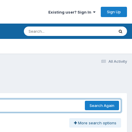
Sign Up
Existing user? Sign In
All Activity
Search Again
More search options