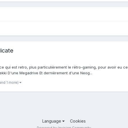
dicate
ce qui est retro, plus particulièrement le rétro-gaming, pour avoir eu 
lekki D'une Megadrive Et dernièrement d'une Neog...
and 1 more)
Language
Cookies
Powered by Invision Community