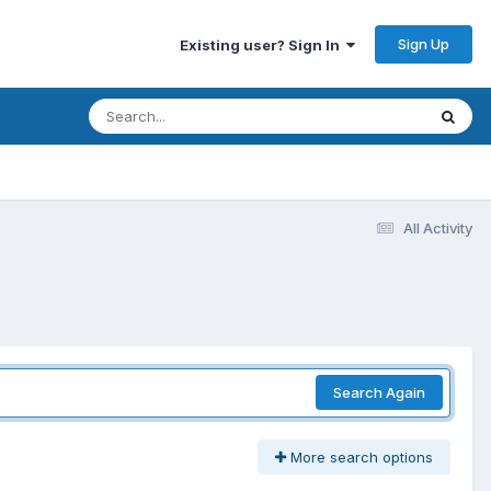
Sign Up
Existing user? Sign In
All Activity
Search Again
More search options