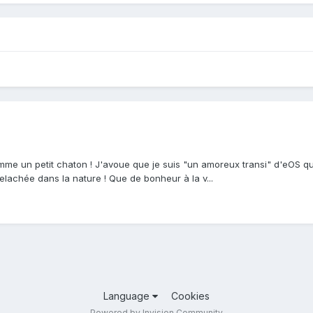
mme un petit chaton ! J'avoue que je suis "un amoreux transi" d'eOS qui a 
elachée dans la nature ! Que de bonheur à la v...
Language
Cookies
Powered by Invision Community