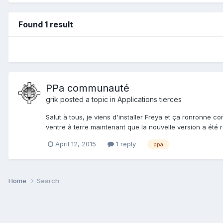
Found 1 result
PPa communauté
grik
posted a topic in
Applications tierces
Salut à tous, je viens d'installer Freya et ça ronronne co
ventre à terre maintenant que la nouvelle version a été r
April 12, 2015
1 reply
ppa
Home
Search