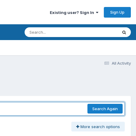
Sign Up
Existing user? Sign In
All Activity
Search Again
More search options