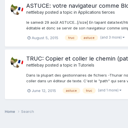
ASTUCE: votre navigateur comme Blo
nettlebay
posted a topic in
Applications tierces
le samedi 29 août ASTUCE...[/size] En tapant data:text/
éditable et donc se servir de son navigateur comme si
(and 3 more)
August 5, 2015
truc
astuce
TRUC: Copier et coller le chemin (path
nettlebay
posted a topic in
Tutoriels
Dans la plupart des gestionnaires de fichiers -Thunar not
coller dans un éditeur de texte. C'est le "path" qui sera 
(and 1 more)
June 12, 2015
astuce
truc
Home
Search