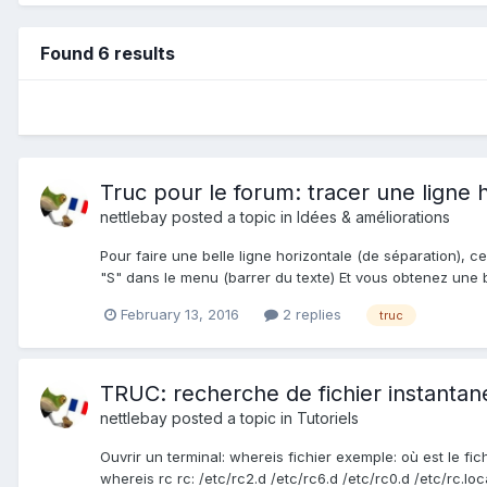
Found 6 results
Truc pour le forum: tracer une ligne 
nettlebay
posted a topic in
Idées & améliorations
Pour faire une belle ligne horizontale (de séparation),
"S" dans le menu (barrer du texte) Et vous obtenez une be
February 13, 2016
2 replies
truc
TRUC: recherche de fichier instantan
nettlebay
posted a topic in
Tutoriels
Ouvrir un terminal: whereis fichier exemple: où est le fic
whereis rc rc: /etc/rc2.d /etc/rc6.d /etc/rc0.d /etc/rc.loca