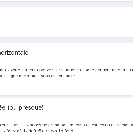
horizontale
 centrez votre curseur appuyez sur la touche espace pendant un certai
lle ligne horizontale sans discontinuité:...
ée (ou presque)
hier rc.local ? (whereis ne prend pas en compte l'extension de fichier, d
l~ /etc/rc3.d /etc/rc5.d /etc/rc1.d /etc/...