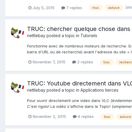
(an
July 5, 2015
7 replies
truc
astuce
TRUC: chercher quelque chose dans un
nettlebay
posted a topic in
Tutoriels
Fonctionne avec de nombreux moteurs de recherche. Si vo
barre d'URL ou de recherche) avant l'adresse du site + 
November 7, 2015
2 replies
truc
recher
TRUC: Youtube directement dans VL
nettlebay
posted a topic in
Applications tierces
Pour ouvrir directement une video dans VLC (évidemment 
C'est rigolo! La vidéo s'affiche dans le Topic! (simplement
November 2, 2015
4 replies
truc
astuce