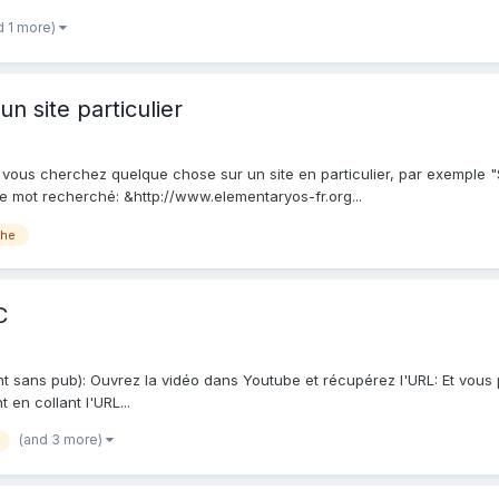
d 1 more)
 site particulier
us cherchez quelque chose sur un site en particulier, par exemple "SSD
le mot recherché: &http://www.elementaryos-fr.org...
che
C
sans pub): Ouvrez la vidéo dans Youtube et récupérez l'URL: Et vous p
 en collant l'URL...
(and 3 more)