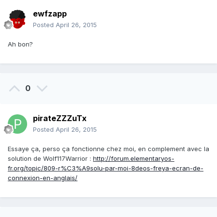
ewfzapp
Posted
April 26, 2015
Ah bon?
0
pirateZZZuTx
Posted
April 26, 2015
Essaye ça, perso ça fonctionne chez moi, en complement avec la
solution de Wolf117Warrior :
http://forum.elementaryos-
fr.org/topic/809-r%C3%A9solu-par-moi-8deos-freya-ecran-de-
connexion-en-anglais/