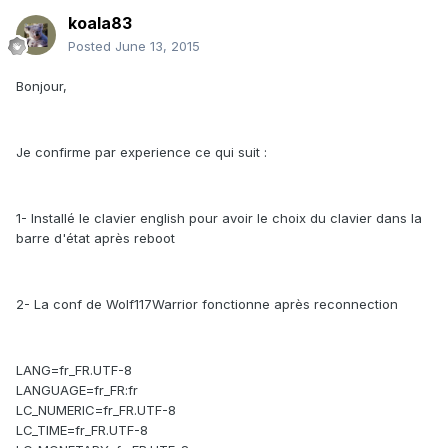
koala83
Posted
June 13, 2015
Bonjour,
Je confirme par experience ce qui suit :
1- Installé le clavier english pour avoir le choix du clavier dans la
barre d'état après reboot
2- La conf de Wolf117Warrior fonctionne après reconnection
LANG=fr_FR.UTF-8
LANGUAGE=fr_FR:fr
LC_NUMERIC=fr_FR.UTF-8
LC_TIME=fr_FR.UTF-8