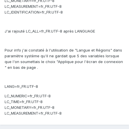
LC_MONETARY=fr_FR.UTF-8
LC_MEASUREMENT=fr_FR.UTF-8
LC_IDENTIFICATION=fr_FR.UTF-8
J'ai rajouté LC_ALL=fr_FR.UTF-8 après LANGUAGE
Pour info j'ai constaté à l'utilisation de "Langue et Régions" dans
paramètre système qu'il ne gardait que 5 des variables lorsque
que l'on soumettais le choix "Applique pour l'écran de connexion
" en bas de page .
LANG=fr_FR.UTF-8
LC_NUMERIC=fr_FR.UTF-8
LC_TIME=fr_FR.UTF-8
LC_MONETARY=fr_FR.UTF-8
LC_MEASUREMENT=fr_FR.UTF-8