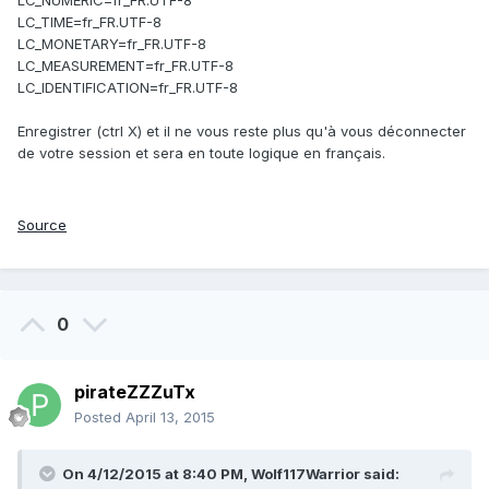
LC_NUMERIC=fr_FR.UTF-8
LC_TIME=fr_FR.UTF-8
LC_MONETARY=fr_FR.UTF-8
LC_MEASUREMENT=fr_FR.UTF-8
LC_IDENTIFICATION=fr_FR.UTF-8
Enregistrer (ctrl X) et il ne vous reste plus qu'à vous déconnecter
de votre session et sera en toute logique en français.
Source
0
pirateZZZuTx
Posted
April 13, 2015
On 4/12/2015 at 8:40 PM, Wolf117Warrior said: