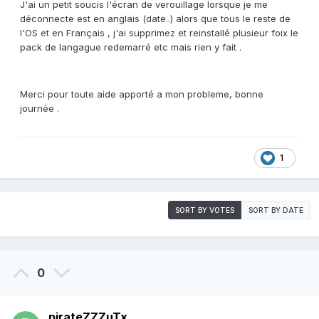
J'ai un petit soucis l'écran de verouillage lorsque je me
déconnecte est en anglais (date..) alors que tous le reste de
l'OS et en Français , j'ai supprimez et reinstallé plusieur foix le
pack de langague redemarré etc mais rien y fait .
Merci pour toute aide apporté a mon probleme, bonne
journée .
1
SORT BY VOTES
SORT BY DATE
0
pirateZZZuTx