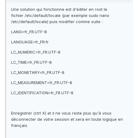
Une solution qui fonctionne est d'éditer en root le
fichier /etc/default/locale (par exemple sudo nano
/etc/default/locale) puis modifier comme suite :
LANG=fr_FR.UTF-8
LANGUAGE=fr_FR:fr
LC_NUMERIC=fr_FR.UTF-8
LC_TIME=fr_FR.UTF-8
LC_MONETARY=fr_FR.UTF-8
LC_MEASUREMENT=fr_FR.UTF-8
LC_IDENTIFICATION=fr_FR.UTF-8
Enregistrer (ctrl X) et il ne vous reste plus qu'à vous
déconnecter de votre session et sera en toute logique en
français.