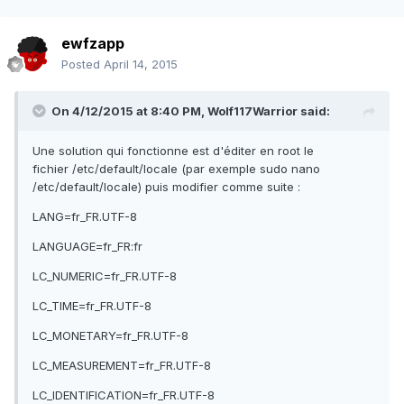
ewfzapp
Posted
April 14, 2015
On 4/12/2015 at 8:40 PM, Wolf117Warrior said:
Une solution qui fonctionne est d'éditer en root le
fichier /etc/default/locale (par exemple sudo nano
/etc/default/locale) puis modifier comme suite :
LANG=fr_FR.UTF-8
LANGUAGE=fr_FR:fr
LC_NUMERIC=fr_FR.UTF-8
LC_TIME=fr_FR.UTF-8
LC_MONETARY=fr_FR.UTF-8
LC_MEASUREMENT=fr_FR.UTF-8
LC_IDENTIFICATION=fr_FR.UTF-8