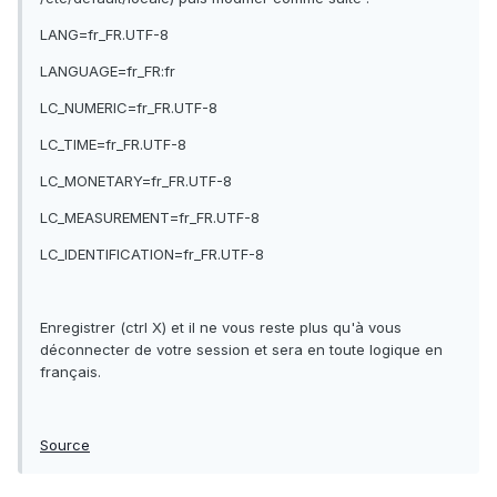
LANG=fr_FR.UTF-8
LANGUAGE=fr_FR:fr
LC_NUMERIC=fr_FR.UTF-8
LC_TIME=fr_FR.UTF-8
LC_MONETARY=fr_FR.UTF-8
LC_MEASUREMENT=fr_FR.UTF-8
LC_IDENTIFICATION=fr_FR.UTF-8
Enregistrer (ctrl X) et il ne vous reste plus qu'à vous
déconnecter de votre session et sera en toute logique en
français.
Source