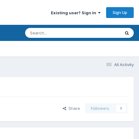
Sign Up
Existing user? Sign In
All Activity
Share
Followers
0