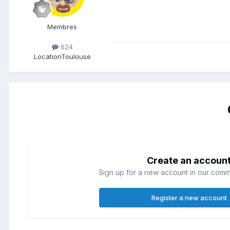
Membres
624
Location
Toulouse
Create an accoun
Sign up for a new account in our commun
Register a new account