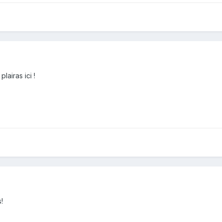
lairas ici !
!