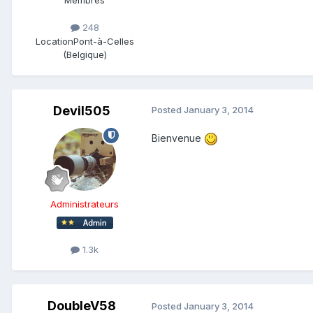
Membres
248
Location
Pont-à-Celles
(Belgique)
Devil505
Posted
January 3, 2014
Bienvenue
Administrateurs
1.3k
DoubleV58
Posted
January 3, 2014