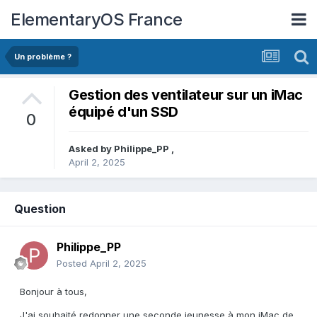
ElementaryOS France
Un problème ?
Gestion des ventilateur sur un iMac
équipé d'un SSD
0
Asked by
Philippe_PP
,
April 2, 2025
Question
Philippe_PP
Posted
April 2, 2025
Bonjour à tous,
J'ai souhaité redonner une seconde jeunesse à mon iMac de