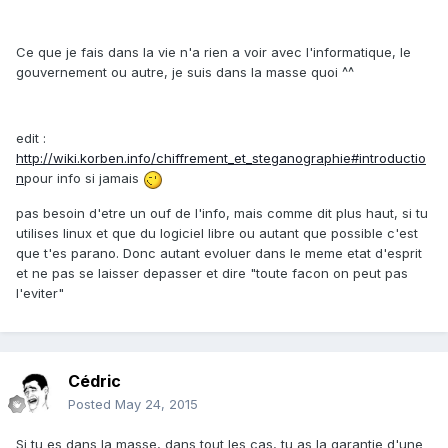
Ce que je fais dans la vie n'a rien a voir avec l'informatique, le
gouvernement ou autre, je suis dans la masse quoi ^^
edit :
http://wiki.korben.info/chiffrement_et_steganographie#introductio
n
pour info si jamais
pas besoin d'etre un ouf de l'info, mais comme dit plus haut, si tu
utilises linux et que du logiciel libre ou autant que possible c'est
que t'es parano. Donc autant evoluer dans le meme etat d'esprit
et ne pas se laisser depasser et dire "toute facon on peut pas
l'eviter"
Cédric
Posted
May 24, 2015
Si tu es dans la masse, dans tout les cas, tu as la garantie d'une