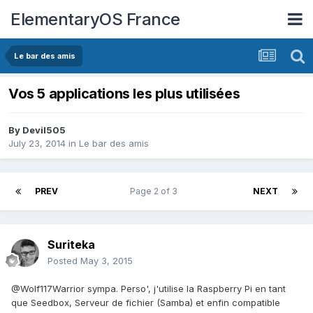
ElementaryOS France
Le bar des amis
Vos 5 applications les plus utilisées
By
Devil505
July 23, 2014
in
Le bar des amis
PREV
Page 2 of 3
NEXT
Suriteka
Posted
May 3, 2015
@Wolf117Warrior sympa. Perso', j'utilise la Raspberry Pi en tant
que Seedbox, Serveur de fichier (Samba) et enfin compatible