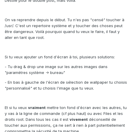
Désolé pour le double post, mais voilà.
On va reprendre depuis le début. Tu n'es pas "censé" toucher à
/usr/. C'est un repertoire système et y toucher des choses peut
être dangereux. Voilà pourquoi quand tu veux le faire, il faut y
aller en tant que root.
Si tu veux ajouter un fond d'écran à toi, plusieurs solutions:
- Tu drag & drop une image sur les autres images dans
"paramètres système -> bureau"
- En bas à gauche de l'écran de sélection de wallpaper tu choisis
"personnalisé" et tu choisis l'image que tu veux.
Et si tu veux
vraiment
mettre ton fond d'écran avec les autres, tu
y vas à la ligne de commande (cf plus haut) ou avec Files et les
droits root. Dans tous les cas il est
vivement
déconseillé de
toucher aux permissions, ça ne sert à rien à part potentiellement
compromettre la sécurité de ta machine.