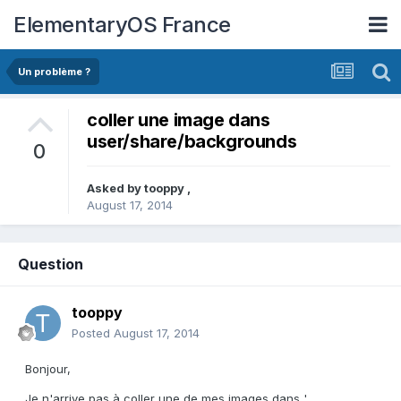
ElementaryOS France
Un problème ?
coller une image dans
user/share/backgrounds
0
Asked by
tooppy
,
August 17, 2014
Question
tooppy
Posted
August 17, 2014
Bonjour,
Je n'arrive pas à coller une de mes images dans '