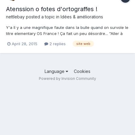
Atenssion o fotes d'ortograffes !
nettlebay
posted a topic in
Idées & améliorations
Y'a Il y a une magnifique faute dans la bulle quand on survole le
titre elementary OS France ! Ça fait un peu désordre... "Aller à
l'acceuil de..." On écrit "accueil" Oui, je sais, je chipote...
April 28, 2015
2 replies
site web
Language
Cookies
Powered by Invision Community