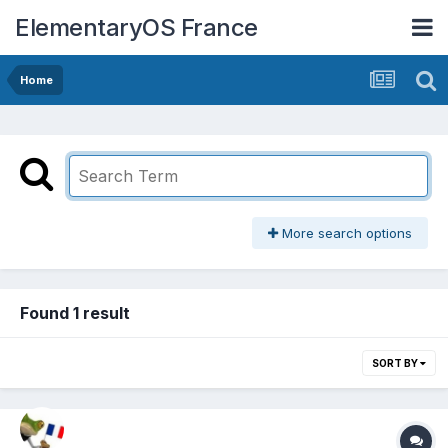
ElementaryOS France
Home
More search options
Found 1 result
SORT BY