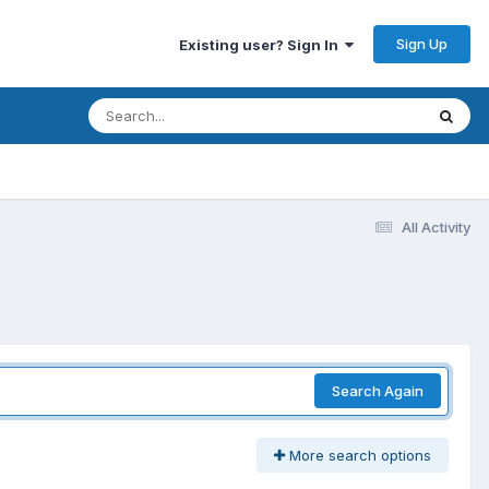
Sign Up
Existing user? Sign In
All Activity
Search Again
More search options