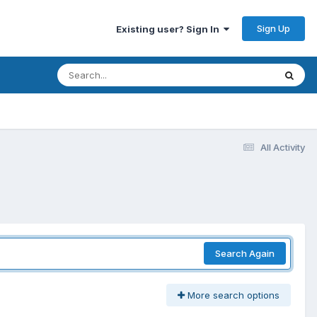
Sign Up
Existing user? Sign In
All Activity
Search Again
More search options