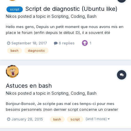
Script de diagnostic (Ubuntu like)
script
Nikos
posted a topic in
Scripting, Coding, Bash
Hello mes gens, Depuis un petit moment que nous avons mis en
place le forum (enfin depuis le début :D), il a souvent été
question de problèmes que les utilisateurs d'elementary OS
September 18, 2017
6 replies
1
rencontrés : Mon Wifi ne fonctionne pas. Mon Bluetooth ne
détecte pas mes équipements. XXXX péri...
bash
diagnostic
Astuces en bash
Nikos
posted a topic in
Scripting, Coding, Bash
Bonjour-Bonsoir, Je scripte pas mal ces temps-ci pour mes
besoins personnels (mon dernier script concerne un crawler
pour un site en particulier) et je commence tout doucement à
(and 1 more)
January 28, 2015
bash
script
récupérer des petits snippets de code que je garde avec moi
car cela pourra toujours me servir. J'ai décidé d'ouvr...