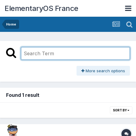
ElementaryOS France
Home
More search options
Found 1 result
SORT BY