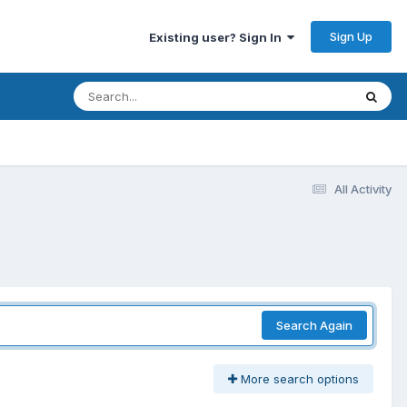
Sign Up
Existing user? Sign In
All Activity
Search Again
More search options