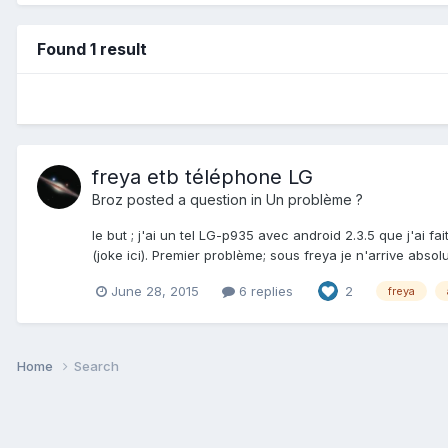
Found 1 result
freya etb téléphone LG
Broz
posted a question in
Un problème ?
le but ; j'ai un tel LG-p935 avec android 2.3.5 que j'ai 
(joke ici). Premier problème; sous freya je n'arrive absolu
June 28, 2015
6 replies
2
freya
Home
Search