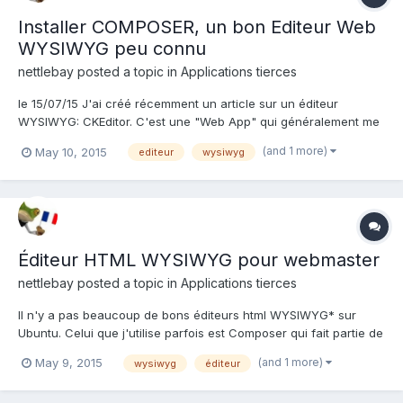
Installer COMPOSER, un bon Editeur Web
WYSIWYG peu connu
nettlebay
posted a topic in
Applications tierces
le 15/07/15 J'ai créé récemment un article sur un éditeur
WYSIWYG: CKEditor. C'est une "Web App" qui généralement me
suffit largement. Mais j'avais parlé accessoirement de
(and 1 more)
May 10, 2015
editeur
wysiwyg
COMPOSER qui est un bon éditeur Web WYSIWYG de Mozilla.
L'article qui suit est un copié-collé (ou presque) d'un arti...
Éditeur HTML WYSIWYG pour webmaster
nettlebay
posted a topic in
Applications tierces
Il n'y a pas beaucoup de bons éditeurs html WYSIWYG* sur
Ubuntu. Celui que j'utilise parfois est Composer qui fait partie de
la suite Mozilla Seamonkey (ne pas confondre avec Kompozer,
(and 1 more)
May 9, 2015
wysiwyg
éditeur
Mozilla aussi. Mais Kompozer est assez décrié car son HTML est
un peu spécial...). Et c'est un peu bête de devoir i...