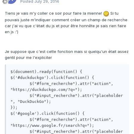
Posted
July 29, 2014
Tiens je vais m'y coller ce soir pour faire la mienne!
Si tu
pouvais juste m'indiquer comment créer un champ de recherche
car j'ai vu que c'était du js et pour être honnête je sais rien faire
en js :')
Je suppose que c'est cette fonction mais si quelqu'un était assez
gentil pour me l'expliciter
$(document).ready(function() {

$('#duckduckgo').click(function() {

	$("#form_recherche").attr("action", 
"https://duckduckgo.com/?q=");

	$("#input_recherche").attr("placeholder
", "DuckDuckGo");

});

$('#google').click(function() {

	$("#form_recherche").attr("action", 
"https://www.google.fr/search?q=");

	$("#input_recherche").attr("placeholder