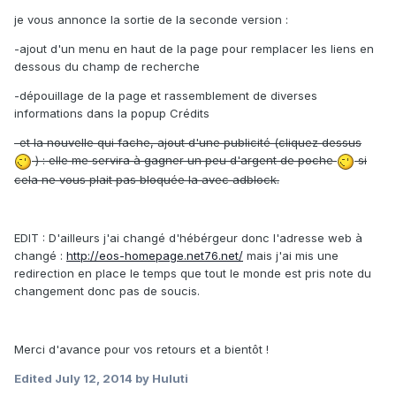
je vous annonce la sortie de la seconde version :
-ajout d'un menu en haut de la page pour remplacer les liens en
dessous du champ de recherche
-dépouillage de la page et rassemblement de diverses
informations dans la popup Crédits
-et la nouvelle qui fache, ajout d'une publicité (cliquez dessus
) : elle me servira à gagner un peu d'argent de poche
si
cela ne vous plait pas bloquée la avec adblock.
EDIT : D'ailleurs j'ai changé d'hébérgeur donc l'adresse web à
changé :
http://eos-homepage.net76.net/
mais j'ai mis une
redirection en place le temps que tout le monde est pris note du
changement donc pas de soucis.
Merci d'avance pour vos retours et a bientôt !
Edited
July 12, 2014
by Huluti