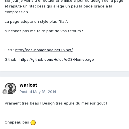
Bonjour je viens d'effectuer une mise à jour du design de la page
et rajouté un htaccess qui allège un peu la page grâce à la
compression.
La page adopte un style plus "flat".
N'hésitez pas me faire part de vos retours !
Lien :
http://eos-homepage.net76.net/
Github :
https://github.com/Huluti/eOS-Homepage
warlost
Posted
May 18, 2014
Vraiment très beau ! Design très épuré du meilleur goût !
Chapeau bas