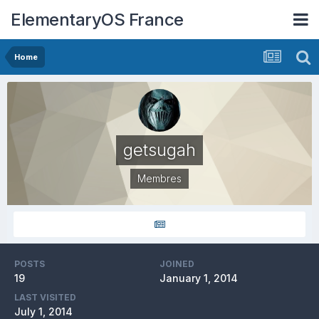
ElementaryOS France
Home
getsugah
Membres
POSTS
JOINED
19
January 1, 2014
LAST VISITED
July 1, 2014