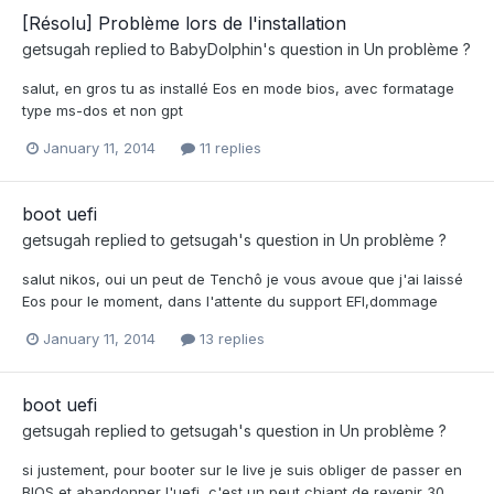
[Résolu] Problème lors de l'installation
getsugah
replied to
BabyDolphin
's question in
Un problème ?
salut, en gros tu as installé Eos en mode bios, avec formatage
type ms-dos et non gpt
January 11, 2014
11 replies
boot uefi
getsugah
replied to
getsugah
's question in
Un problème ?
salut nikos, oui un peut de Tenchô je vous avoue que j'ai laissé
Eos pour le moment, dans l'attente du support EFI,dommage
January 11, 2014
13 replies
boot uefi
getsugah
replied to
getsugah
's question in
Un problème ?
si justement, pour booter sur le live je suis obliger de passer en
BIOS et abandonner l'uefi, c'est un peut chiant de revenir 30