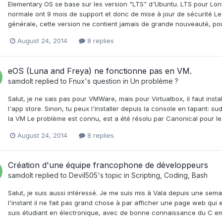
Elementary OS se base sur les version "LTS" d'Ubuntu. LTS pour Long
normale ont 9 mois de support et donc de mise à jour de sécurité Le
générale, cette version ne contient jamais de grande nouveauté, pou
August 24, 2014
8 replies
eOS (Luna and Freya) ne fonctionne pas en VM.
samdolt
replied to
Fnux
's question in
Un problème ?
Salut, je ne sais pas pour VMWare, mais pour Virtualbox, il faut instal
l'app store. Sinon, tu peux l'installer depuis la console en tapant: s
la VM Le problème est connu, est a été résolu par Canonical pour le
August 24, 2014
8 replies
Création d'une équipe francophone de développeurs
samdolt
replied to
Devil505
's topic in
Scripting, Coding, Bash
Salut, je suis aussi intéressé. Je me suis mis à Vala depuis une sema
l'instant il ne fait pas grand chose à par afficher une page web qui el
suis étudiant en électronique, avec de bonne connaissance du C e