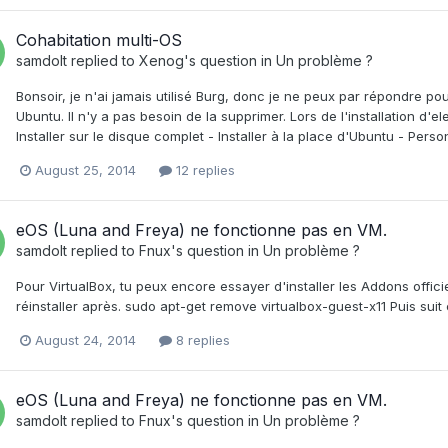
Cohabitation multi-OS
samdolt
replied to
Xenog
's question in
Un problème ?
Bonsoir, je n'ai jamais utilisé Burg, donc je ne peux par répondre pou
Ubuntu. Il n'y a pas besoin de la supprimer. Lors de l'installation d'e
Installer sur le disque complet - Installer à la place d'Ubuntu - Pers
August 25, 2014
12 replies
eOS (Luna and Freya) ne fonctionne pas en VM.
samdolt
replied to
Fnux
's question in
Un problème ?
Pour VirtualBox, tu peux encore essayer d'installer les Addons offici
réinstaller après. sudo apt-get remove virtualbox-guest-x11 Puis suit
August 24, 2014
8 replies
eOS (Luna and Freya) ne fonctionne pas en VM.
samdolt
replied to
Fnux
's question in
Un problème ?