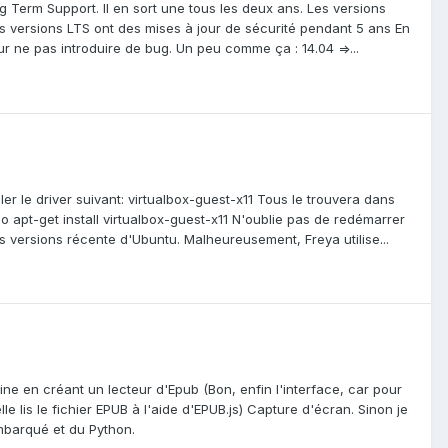
 Term Support. Il en sort une tous les deux ans. Les versions
s versions LTS ont des mises à jour de sécurité pendant 5 ans En
r ne pas introduire de bug. Un peu comme ça : 14.04 =>...
ler le driver suivant: virtualbox-guest-x11 Tous le trouvera dans
udo apt-get install virtualbox-guest-x11 N'oublie pas de redémarrer
s versions récente d'Ubuntu. Malheureusement, Freya utilise...
ine en créant un lecteur d'Epub (Bon, enfin l'interface, car pour
le lis le fichier EPUB à l'aide d'EPUB.js) Capture d'écran. Sinon je
mbarqué et du Python.