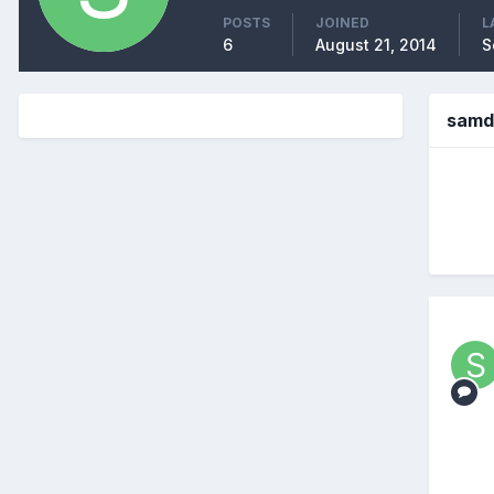
POSTS
JOINED
L
6
August 21, 2014
S
samd