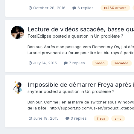
October 28, 2016
6 replies
rx480 drivers
Lecture de vidéos sacadée, basse qua
TotalEclipse
posted a question in
Un problème ?
Bonjour, Après mon passage vers Elementary Os, j'ai décou
turoriel provenant du forum pour lire les blu-rays à parti
July 14, 2015
7 replies
vidéo
sacadée
Impossible de démarrer Freya après i
snyfear
posted a question in
Un problème ?
Bonjour, Comme j'en ai marre de switcher sous Windows p
de la bête : http://support.hp.com/us-en/product...ote
June 19, 2015
3 replies
freya
amd