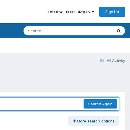
Sign Up
Existing user? Sign In
All Activity
Search Again
More search options