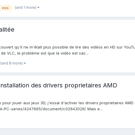
(and 1 more)
eos
litée
vert qu'il ne m'était plus possible de lire des vidéos en HD sur YouTube
r de VLC, le problème est que la vidéo est sac...
(and 8 more)
nstallation des drivers proprietaires AMD
our jouer aux jeux 3D, j'essai d'activer les drivers proprietaires AMD
book-PC-series/4247665/document/c02643026/ Mais e...