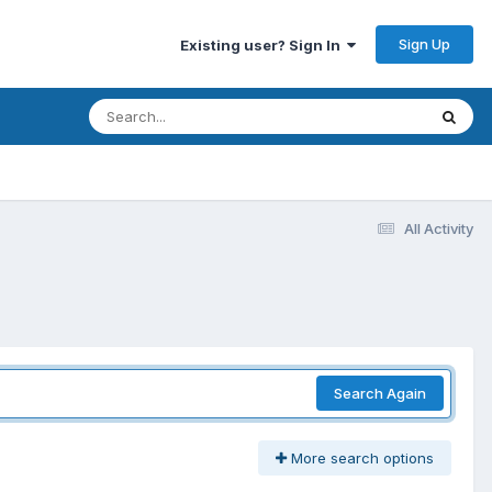
Sign Up
Existing user? Sign In
All Activity
Search Again
More search options