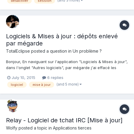
(and 3 more)
désactiver
session
l'erreur de cliquer sur un fic...
Logiciels & Mises à jour : dépôts enlevé
par mégarde
TotalEclipse
posted a question in
Un problème ?
Bonjour, En naviguant sur l'application "Logiciels & Mises à jour",
dans l'onglet "Autres logiciels", par mégarde j'ai effacé les
dépôts : Canonical Partners (Source Code), Independent,
July 10, 2015
6 replies
Independent (Source Code). Pourrait-on me transmetre les
(and 5 more)
logiciel
mise à jour
lignes APT (exemple :« deb http://archive.ubuntu.co...
Relay - Logiciel de tchat IRC [Mise à jour]
Wolfy
posted a topic in
Applications tierces