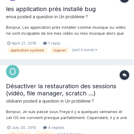
les application prés installé bug
enoa
posted a question in
Un problème ?
Bonjour, Les application prés installer comme musique ou vidéo
ne sont incapable de lire mes vidéo ou mes musique alors que
VLC le peut. Si qqn a une idées de solution merci d'avance et si
April 21, 2016
1 reply
le ou les développer pourrait corrigé le bug se serrai bien car
(and 4 more)
application système
logiciel
elle ont laire bien .
Désactiver la restauration des sessions
(vidéo, file manager, scratch ...)
obibann
posted a question in
Un problème ?
Bonjour, Je suis passé sous Freya il y a quelques semaines et
cet OS me convient presque parfaitement. Cependant, il y a une
feature qui me pourrit la vie : la restauration des sessions
July 20, 2015
4 replies
précédentes dans les divers logiciels fournis... - Scratch : j'ai fait