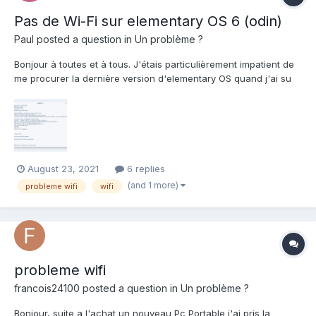
Pas de Wi-Fi sur elementary OS 6 (odin)
Paul
posted a question in
Un problème ?
Bonjour à toutes et à tous. J'étais particulièrement impatient de
me procurer la dernière version d'elementary OS quand j'ai su
qu'elle allait sortir. Dès sa sortie officielle (stable), je l'ai installée
à la place de mon ancienne installation d'Elementary OS 5.1.7
(hera) sur mon HP Pavi...
August 23, 2021
6 replies
(and 1 more)
probleme wifi
wifi
probleme wifi
francois24100
posted a question in
Un problème ?
Bonjour, suite a l'achat un nouveau Pc Portable j'ai pris la