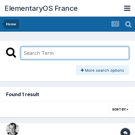
ElementaryOS France
Home
More search options
Found 1 result
SORT BY