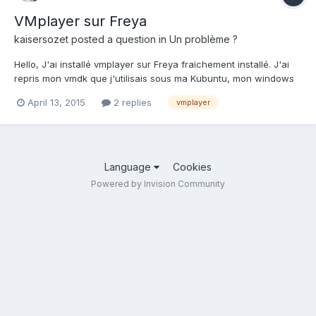
VMplayer sur Freya
kaisersozet
posted a question in
Un problème ?
Hello, J'ai installé vmplayer sur Freya fraichement installé. J'ai
repris mon vmdk que j'utilisais sous ma Kubuntu, mon windows
démarre sans problème. Tout va bien sauf que les requêtes DNS
April 13, 2015
2 replies
vmplayer
ne fonctionnent pas donc impossible de naviguer sur Internet. Si
quelqu'un à une idée, je suis preneur !...
Language
Cookies
Powered by Invision Community