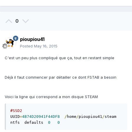
0
pioupiou41
Posted
May 16, 2015
C'est un peu plus compliqué que ça, tout en restant simple
Déjà il faut commencer par détailler ce dont FSTAB a besoin
Voici la ligne qui correspond a mon disque STEAM
#SSD2
UUID
=
4B74D20941F44DF8
/
home
/
pioupiou41
/
steam  
ntfs  defaults  
0
0