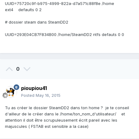
UUID=75720c9f-b975-4999-822a-d7a571c88f8e /home
ext4 defaults 0 2
# dossier steam dans SteamDD2
UUID=293E04CB7F834B00 /home/SteamDD2 ntfs defauts 0 0
0
pioupiou41
Posted
May 16, 2015
Tu as créer le dossier SteamDD2 dans ton home ? je te conseil
d'ailleur de le créer dans le /home/ton_nom_d'utilisateur/ et
attention il doit être scrupuleusement écrit pareil avec les
majuscules ( FSTAB est sensible a la case)