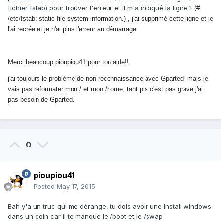
fichier fstab) pour trouver l'erreur et il m'a indiqué la ligne 1 (
#
/etc/fstab: static file system information.) , j'ai supprimé cette ligne et je
l'ai recrée et je n'ai plus l'erreur au démarrage.
Merci beaucoup pioupiou41 pour ton aide!!
j'ai toujours le problème de non reconnaissance avec Gparted mais je
vais pas reformater mon / et mon /home, tant pis c'est pas grave j'ai
pas besoin de Gparted.
0
pioupiou41
Posted
May 17, 2015
Bah y'a un truc qui me dérange, tu dois avoir une install windows
dans un coin car il te manque le /boot et le /swap