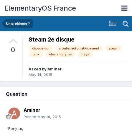
ElementaryOS France
Un problème ?
Steam 2e disque
0
disque dur
monter automatiquement
steam
jeux
elementary os
freya
Asked by
Aminer
,
May 14, 2015
Question
Aminer
Posted
May 14, 2015
Bonjour,