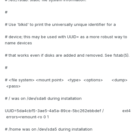
#
# Use 'blkid' to print the universally unique identifier for a
# device; this may be used with UUID= as a more robust way to
name devices
# that works even if disks are added and removed. See fstab(5).
#
# <file system> <mount point> <type> <options> <dump>
<pass>
# / was on /dev/sda6 during installation
UUID=5da4cbf5-3ae5-4a5a-89ce-5bc262ebbdef / ext4
errors=remount-ro 0 1
# /home was on /dev/sda5 during installation