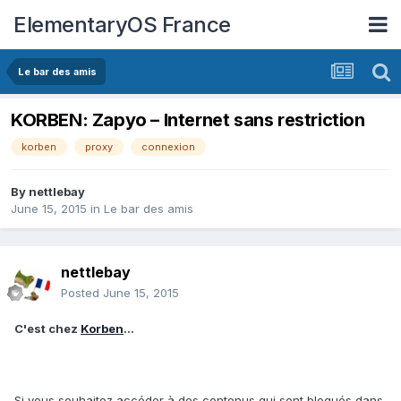
ElementaryOS France
Le bar des amis
KORBEN: Zapyo – Internet sans restriction
korben
proxy
connexion
By
nettlebay
June 15, 2015
in
Le bar des amis
nettlebay
Posted
June 15, 2015
C'est chez
Korben
...
Si vous souhaitez accéder à des contenus qui sont bloqués dans