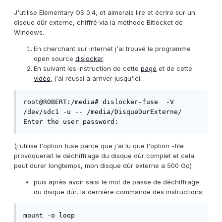
J'utilise Elementary OS 0.4, et aimerais lire et écrire sur un
disque dûr externe, chiffré via la méthode Bitlocket de
Windows.
En cherchant sur internet j'ai trouvé le programme
open source
dislocker
.
En suivant les instruction de cette
page
et de cette
vidéo
, j'ai réussi à arriver jusqu'ici:
root@ROBERT:/media# dislocker-fuse  -V 
/dev/sdc1 -u -- /media/DisqueDurExterne/

Enter the user password: 
(j'utilise l'option fuse parce que j'ai lu que l'option -file
provoquerait le déchiffrage du disque dûr complet et cela
peut durer longtemps, mon disque dûr externe a 500 Go)
puis après avoir saisi le mot de passe de déchiffrage
du disque dûr, la dernière commande des instructions:
mount -o loop 