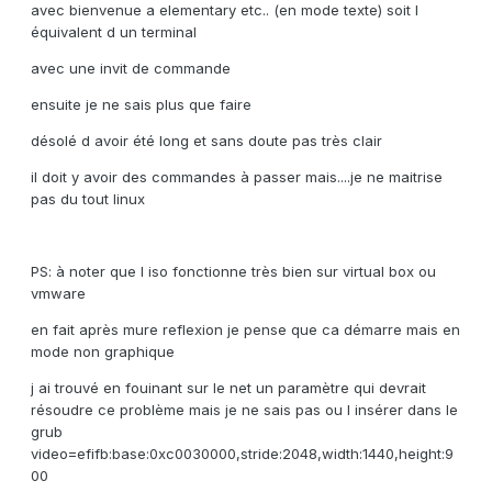
avec bienvenue a elementary etc.. (en mode texte) soit l
équivalent d un terminal
avec une invit de commande
ensuite je ne sais plus que faire
désolé d avoir été long et sans doute pas très clair
il doit y avoir des commandes à passer mais....je ne maitrise
pas du tout linux
PS: à noter que l iso fonctionne très bien sur virtual box ou
vmware
en fait après mure reflexion je pense que ca démarre mais en
mode non graphique
j ai trouvé en fouinant sur le net un paramètre qui devrait
résoudre ce problème mais je ne sais pas ou l insérer dans le
grub
video=efifb:base:0xc0030000,stride:2048,width:1440,height:9
00