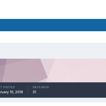
T VISITED
DAYS WON
ruary 10, 2018
31