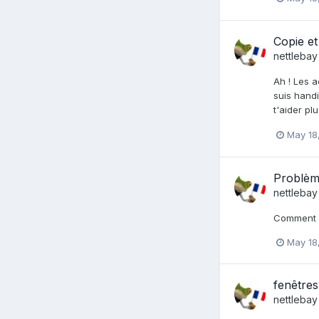
Copie et
nettlebay
Ah ! Les a
suis handi
t'aider pl
May 18
Problème
nettlebay
Comment vo
May 18
fenêtres
nettlebay