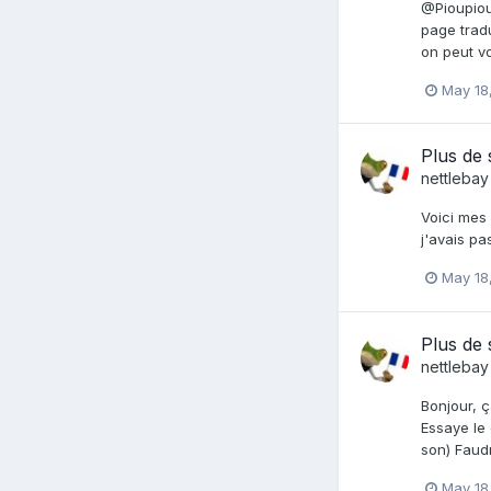
@Pioupiou 
page tradu
on peut vo
May 18
Plus de
nettlebay
Voici mes
j'avais pas
May 18
Plus de
nettlebay
Bonjour, ç
Essaye le 
son) Faudr
May 18