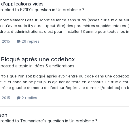
 d'applications vides
replied to
F23D
's question in
Un problème ?
normalement Editeur Dconf se lance sans sudo (assez curieux d'ailleurs...
 qu'avec sudo il y aurait (peut-être) des paramètres supplémentaires (c
 droits d'administrations, c'est pour l'installer ! Comme pour toutes les 
, 2015
26 replies
 Bloqué après une codebox
posted a topic in
Idées & améliorations
parfois que l'on soit bloqué après avoir entré du code dans une codebox 
e-ci et donc on ne peut plus ajouter de texte en-dessous. Le truc c'est
xtrême gauche du menu de l'éditeur Repérez le dernier [/codebox] en bas
, 2015
2 replies
 son
replied to
Toumaniere
's question in
Un problème ?