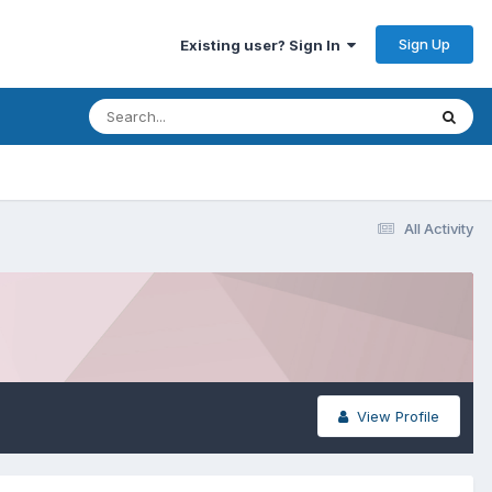
Sign Up
Existing user? Sign In
All Activity
View Profile