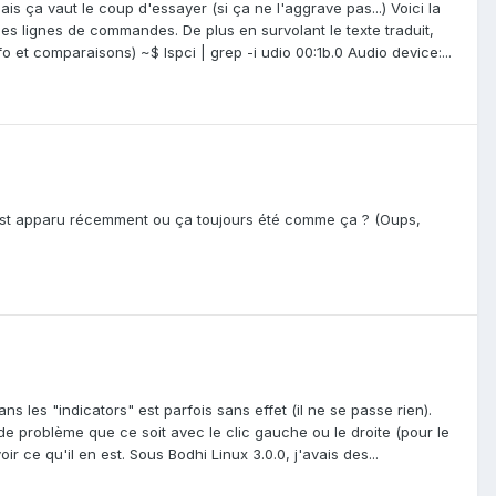
 ça vaut le coup d'essayer (si ça ne l'aggrave pas...) Voici la
s les lignes de commandes. De plus en survolant le texte traduit,
fo et comparaisons) ~$ lspci | grep -i udio 00:1b.0 Audio device:...
'est apparu récemment ou ça toujours été comme ça ? (Oups,
ans les "indicators" est parfois sans effet (il ne se passe rien).
 de problème que ce soit avec le clic gauche ou le droite (pour le
r ce qu'il en est. Sous Bodhi Linux 3.0.0, j'avais des...