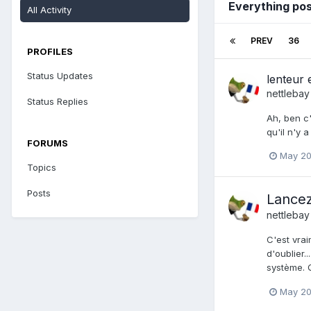
Everything pos
All Activity
PREV
36
PROFILES
Status Updates
lenteur
nettlebay
Status Replies
Ah, ben c'
qu'il n'y 
FORUMS
May 20
Topics
Posts
Lancez
nettlebay
C'est vrai
d'oublier.
système. Q
May 20