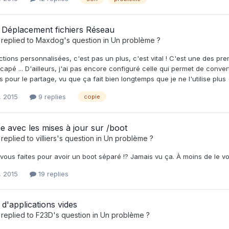
 Déplacement fichiers Réseau
replied to
Maxdog
's question in
Un problème ?
ctions personnalisées, c'est pas un plus, c'est vital ! C'est une des prem
capé ... D'ailleurs, j'ai pas encore configuré celle qui permet de convert
us pour le partage, vu que ça fait bien longtemps que je ne l'utilise plus
, 2015
9 replies
copie
 avec les mises à jour sur /boot
replied to
villiers
's question in
Un problème ?
us faites pour avoir un boot séparé !? Jamais vu ça. À moins de le voul
, 2015
19 replies
 d'applications vides
replied to
F23D
's question in
Un problème ?