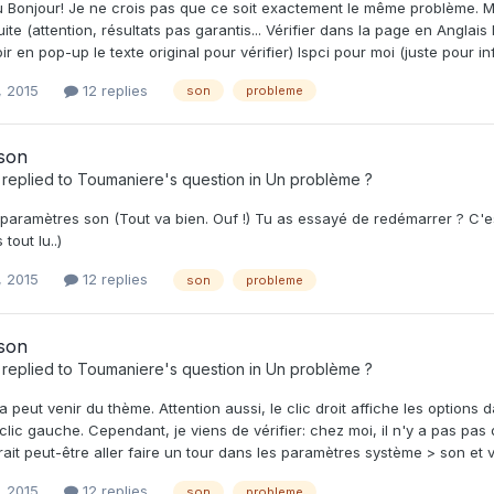
Bonjour! Je ne crois pas que ce soit exactement le même problème. Mais
ite (attention, résultats pas garantis... Vérifier dans la page en Anglai
ir en pop-up le texte original pour vérifier) lspci pour moi (juste pour in
, 2015
12 replies
son
probleme
 son
replied to
Toumaniere
's question in
Un problème ?
 paramètres son (Tout va bien. Ouf !) Tu as essayé de redémarrer ? C
 tout lu..)
, 2015
12 replies
son
probleme
 son
replied to
Toumaniere
's question in
Un problème ?
a peut venir du thème. Attention aussi, le clic droit affiche les options d
clic gauche. Cependant, je viens de vérifier: chez moi, il n'y a pas pas
ait peut-être aller faire un tour dans les paramètres système > son et voi
, 2015
12 replies
son
probleme