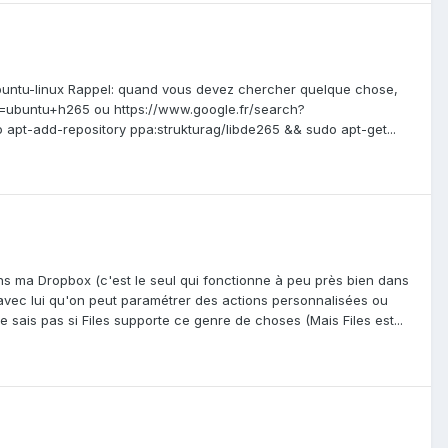
untu-linux Rappel: quand vous devez chercher quelque chose,
q=ubuntu+h265 ou https://www.google.fr/search?
apt-add-repository ppa:strukturag/libde265 && sudo apt-get...
dans ma Dropbox (c'est le seul qui fonctionne à peu près bien dans
t avec lui qu'on peut paramétrer des actions personnalisées ou
ais pas si Files supporte ce genre de choses (Mais Files est...