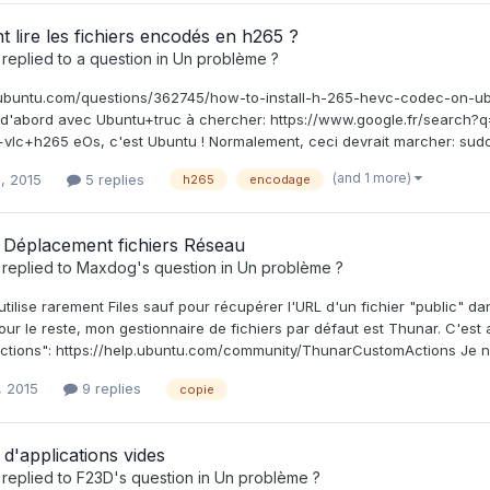
lire les fichiers encodés en h265 ?
replied to a question in
Un problème ?
kubuntu.com/questions/362745/how-to-install-h-265-hevc-codec-on-ub
d'abord avec Ubuntu+truc à chercher: https://www.google.fr/search?
vlc+h265 eOs, c'est Ubuntu ! Normalement, ceci devrait marcher: sudo 
(and 1 more)
, 2015
5 replies
h265
encodage
 Déplacement fichiers Réseau
replied to
Maxdog
's question in
Un problème ?
'utilise rarement Files sauf pour récupérer l'URL d'un fichier "public" 
our le reste, mon gestionnaire de fichiers par défaut est Thunar. C'es
ctions": https://help.ubuntu.com/community/ThunarCustomActions Je ne s
, 2015
9 replies
copie
 d'applications vides
replied to
F23D
's question in
Un problème ?