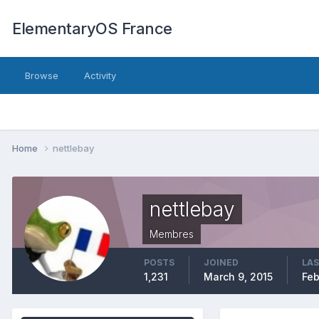
ElementaryOS France
Browse
Activity
Home
nettlebay
nettlebay
Membres
POSTS
JOINED
LAS
1,231
March 9, 2015
Feb