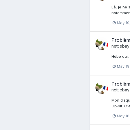
Là, je ne 
notamment
May 19
Problème
nettlebay
Hébé oui, 
May 19
Problème
nettlebay
Mon disque
32-bit. C'
May 18