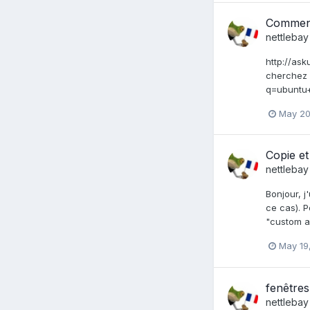
Comment 
nettlebay
http://as
cherchez 
q=ubuntu+
May 20
Copie et
nettlebay
Bonjour, j
ce cas). P
"custom a
May 19
fenêtres
nettlebay