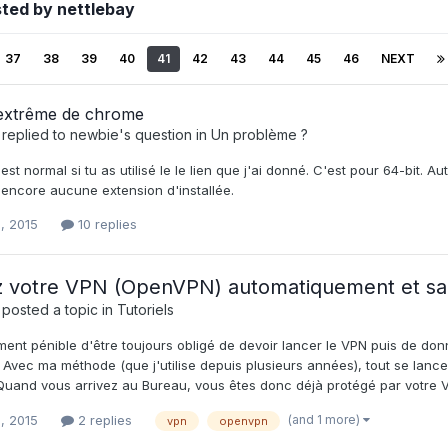
ted by nettlebay
37
38
39
40
41
42
43
44
45
46
NEXT
 extrême de chrome
replied to
newbie
's question in
Un problème ?
est normal si tu as utilisé le le lien que j'ai donné. C'est pour 64-bit. A
a encore aucune extension d'installée.
, 2015
10 replies
 votre VPN (OpenVPN) automatiquement et sa
posted a topic in
Tutoriels
ment pénible d'être toujours obligé de devoir lancer le VPN puis de donner
.. Avec ma méthode (que j'utilise depuis plusieurs années), tout se la
uand vous arrivez au Bureau, vous êtes donc déjà protégé par votre VPN
(and 1 more)
, 2015
2 replies
vpn
openvpn