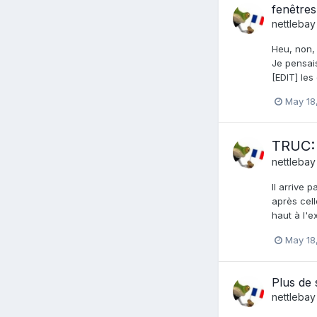
fenêtres
nettlebay
Heu, non, 
Je pensais
[EDIT] les
May 18
TRUC:
nettlebay
Il arrive 
après cell
haut à l'e
May 18
Plus de
nettlebay