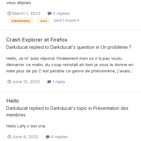
vous déplais
March 1, 2023
2 replies
(and 1 more)
elementary
eos
Crash Explorer et Firefox
Darkducat
replied to
Darkducat
's question in
Un problème ?
Hello, Je m’ auto répond: Finalement mon os n'a pas voulu
démarrer ce matin; du coup reinstall eh ben je vous le donne en
mille plus de pb C'est pénible ce genre de phénomène, j'avais...
June 12, 2022
1 reply
Hello
Darkducat
replied to
Darkducat
's topic in
Présentation des
membres
Hello Lafy c'est vrai
June 6, 2022
4 replies