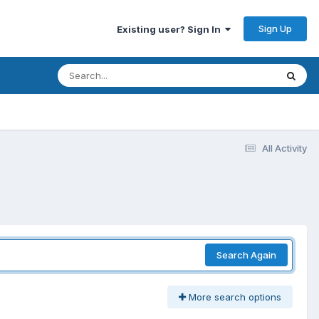
Sign Up
Existing user? Sign In
All Activity
Search Again
More search options