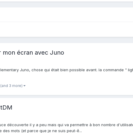
ler mon écran avec Juno
 elementary Juno, chose qui était bien possible avant. la commande " li
(and 3 more)
ghtDM
ce découverte il y a peu mais qui va permettre à bon nombre d'utilisate
e des mots (et parce que je ne suis peut-ê...