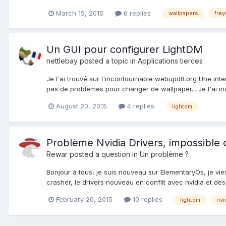
March 15, 2015
6 replies
wallpapers
frey
Un GUI pour configurer LightDM
nettlebay
posted a topic in
Applications tierces
Je l'ai trouvé sur l'incontournable webupd8.org Une inte
pas de problèmes pour changer de wallpaper... Je l'ai in
August 20, 2015
4 replies
lightdm
Problème Nvidia Drivers, impossible 
Rewar
posted a question in
Un problème ?
Bonjour à tous, je suis nouveau sur ElementaryOs, je viens
crasher, le drivers nouveau en conflit avec nvidia et de
February 20, 2015
10 replies
lightdm
nvi