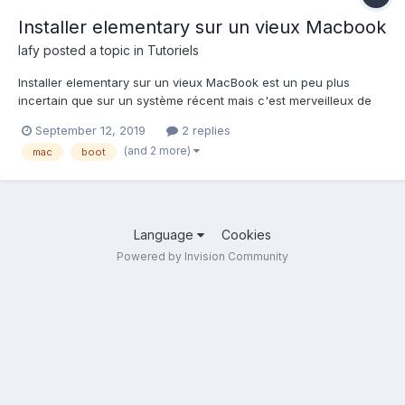
Installer elementary sur un vieux Macbook
lafy
posted a topic in
Tutoriels
Installer elementary sur un vieux MacBook est un peu plus
incertain que sur un système récent mais c'est merveilleux de
pouvoir redonner vie à une vieille machine. Je vais essayer
September 12, 2019
2 replies
regrouper ce que j'ai pu découvrir sur le sujet, les problèmes
(and 2 more)
mac
boot
résolus sous forme de tuto et ceux qui me restent so...
Language
Cookies
Powered by Invision Community