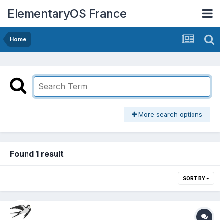
ElementaryOS France
Home
More search options
Found 1 result
SORT BY