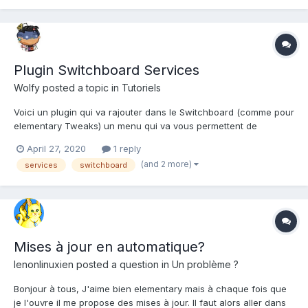
Plugin Switchboard Services
Wolfy
posted a topic in
Tutoriels
Voici un plugin qui va rajouter dans le Switchboard (comme pour
elementary Tweaks) un menu qui va vous permettent de
contrôler facilement et visuellement, les différents services
April 27, 2020
1 reply
système de elementary OS. (état, stop, arrêt, relance) Ce plugin
(and 2 more)
services
switchboard
est en développement et n'est pas officiel....
Mises à jour en automatique?
lenonlinuxien
posted a question in
Un problème ?
Bonjour à tous, J'aime bien elementary mais à chaque fois que
je l'ouvre il me propose des mises à jour. Il faut alors aller dans