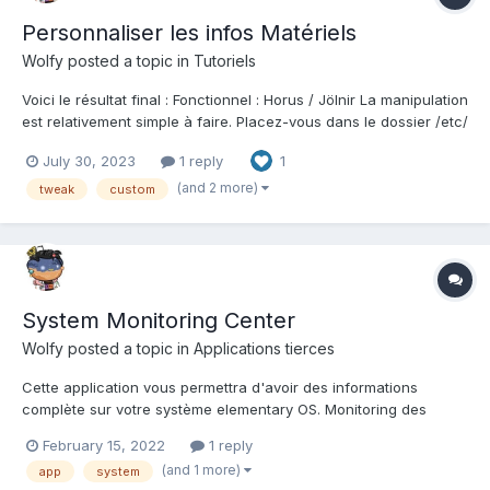
Personnaliser les infos Matériels
Wolfy
posted a topic in
Tutoriels
Voici le résultat final : Fonctionnel : Horus / Jölnir La manipulation
est relativement simple à faire. Placez-vous dans le dossier /etc/
et créer le fichier oem.conf avec ce contenu : [OEM] # Human-
July 30, 2023
1 reply
1
facing OEM name Manufacturer=LENOVO # Device name
Product=ThinkCenter # Human-facing mo...
(and 2 more)
tweak
custom
System Monitoring Center
Wolfy
posted a topic in
Applications tierces
Cette application vous permettra d'avoir des informations
complète sur votre système elementary OS. Monitoring des
ressources CPU, RAM, HDD etc. Visualisation des process en
February 15, 2022
1 reply
cours. Capture d'écrans : Compatible : Debian et dérivés Pré-
(and 1 more)
app
system
re...