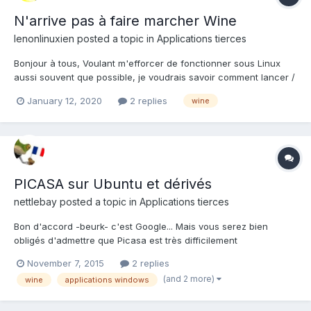
N'arrive pas à faire marcher Wine
lenonlinuxien
posted a topic in
Applications tierces
Bonjour à tous, Voulant m'efforcer de fonctionner sous Linux
aussi souvent que possible, je voudrais savoir comment lancer /
utiliser l'émulateur Wine. Pour l'instant, j'ai été dans le Centre
January 12, 2020
2 replies
wine
d'Applications et ai installé Wine, il est donc dans l'onglet
"Applications installées". Mais...
PICASA sur Ubuntu et dérivés
nettlebay
posted a topic in
Applications tierces
Bon d'accord -beurk- c'est Google... Mais vous serez bien
obligés d'admettre que Picasa est très difficilement
remplaçable... Pendant un temps, il y a eu une version de Picasa
November 7, 2015
2 replies
pour Linux, mais ça date pas mal et je vous déconseille
(and 2 more)
wine
applications windows
d'essayer de l'installer. La version Windows fonctionne très...