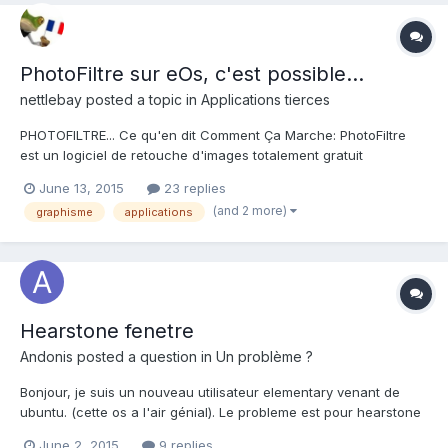
PhotoFiltre sur eOs, c'est possible...
nettlebay
posted a topic in
Applications tierces
PHOTOFILTRE... Ce qu'en dit Comment Ça Marche: PhotoFiltre
est un logiciel de retouche d'images totalement gratuit
permettant de modifier ou retoucher une photo ou une image
June 13, 2015
23 replies
sur un ordinateur. Il comporte de nombreux filtres et supporte la
(and 2 more)
graphisme
applications
plupart des formats graphiques. Il dispose d'une panopli...
Hearstone fenetre
Andonis
posted a question in
Un problème ?
Bonjour, je suis un nouveau utilisateur elementary venant de
ubuntu. (cette os a l'air génial). Le probleme est pour hearstone
(un jeu). Lorsque je démarre hearstonne, pas de probleme le
June 2, 2015
9 replies