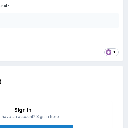
minal
:
1
t
Sign in
 have an account? Sign in here.