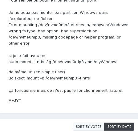
Tout semble ok pour le moment sauf un point
Je ne peux pas monter pas partition Windows dans
l'explorateur de fichier
Error mounting /dev/nvme0n1p3 at /media/jeanyves/Windows:
wrong fs type, bad option, bad superblock on
/dev/nvme0n1p3, missing codepage or helper program, or
other error
si je le fait avec un
sudo mount -t ntfs-3g /dev/nvme0n1p3 /mnt/myWindows
de même un (en simple user)
udisksctl mount -b /dev/nvme0n1p3 -t ntfs
ça fonctionne mais ce n'est pas le fonctionnement naturel.
A+JYT
SORT BY VOTES
SORT BY DATE