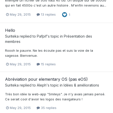
exemple un fichier de 5Go vaut 40 Gb. Un disque dur de 500Go
qui en fait 450Go c'est un autre histoire . M'enfin revenons au...
May 29, 2015
13 replies
1
Hello
Suriteka
replied to
Pafpif
's topic in
Présentation des
membres
Roooh le pauvre. Ne les écoute pas et suis la voie de la
sagesse. Bienvenue.
May 29, 2015
15 replies
Abréviation pour elementary OS (pas eOS)
Suriteka
replied to
Aleph
's topic in
Idées & améliorations
Très bon idée la web-app "Smileys". Je n'y avais jamais pensé.
Ce serait cool d'avoir les logos des navigateurs !
May 29, 2015
35 replies