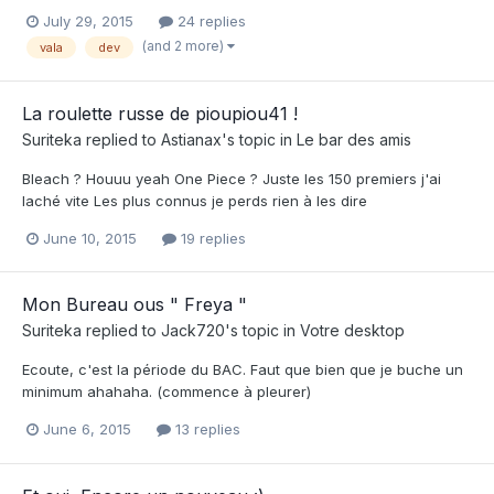
July 29, 2015
24 replies
(and 2 more)
vala
dev
La roulette russe de pioupiou41 !
Suriteka
replied to
Astianax
's topic in
Le bar des amis
Bleach ? Houuu yeah One Piece ? Juste les 150 premiers j'ai
laché vite Les plus connus je perds rien à les dire
June 10, 2015
19 replies
Mon Bureau ous " Freya "
Suriteka
replied to
Jack720
's topic in
Votre desktop
Ecoute, c'est la période du BAC. Faut que bien que je buche un
minimum ahahaha. (commence à pleurer)
June 6, 2015
13 replies