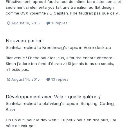
Effectivement, après il faudra tout de même faire attention si et
seulement si elementaryos fait une transition au flat design
comme OSX Yosemite / El Capitan. Il ne faudrait pas que ça y...
August 14, 2015
11 replies
Nouveau par ici !
Suriteka
replied to
Breethepig
's topic in
Votre desktop
Bienvenue ! Ehehe pour les jeux, il faudra encore attendre...
Sinon j'adore ton fond d'écran :-) Si jamais tu as un soucis,
n'hésite pas.
August 14, 2015
13 replies
Développement avec Vala - quelle galère :/
Suriteka
replied to
olafviking
's topic in
Scripting, Coding,
Bash
Oh un outil pour le dev web ? Tu peux nous en dire plus, j'ai
hâte de voir ça !