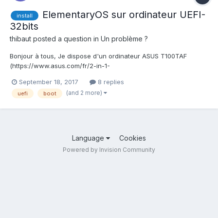
ElementaryOS sur ordinateur UEFI-
install
32bits
thibaut
posted a question in
Un problème ?
Bonjour à tous, Je dispose d'un ordinateur ASUS T100TAF
(https://www.asus.com/fr/2-in-1-
PCs/ASUS_Transformer_Book_T100TAF/). Celui-ci disposait de
September 18, 2017
8 replies
Windows 10. Comme vous devez vous en douter, l'ordinateur lag
(and 2 more)
uefi
boot
comme pas possible sur une si petite bécane... Je souhaite donc
installer ElementaryOS...
Language
Cookies
Powered by Invision Community