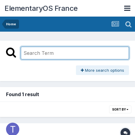
ElementaryOS France
Home
More search options
Found 1 result
SORT BY