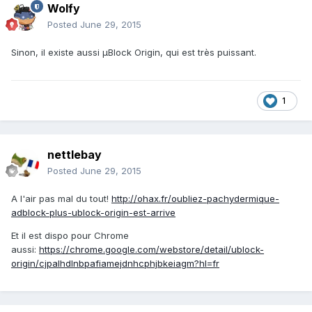
Wolfy
Posted
June 29, 2015
Sinon, il existe aussi µBlock Origin, qui est très puissant.
1
nettlebay
Posted
June 29, 2015
A l'air pas mal du tout!
http://ohax.fr/oubliez-pachydermique-
adblock-plus-ublock-origin-est-arrive
Et il est dispo pour Chrome
aussi:
https://chrome.google.com/webstore/detail/ublock-
origin/cjpalhdlnbpafiamejdnhcphjbkeiagm?hl=fr