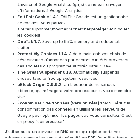
Javascript Google Analytics (ga.js) de ne pas envoyer
d'informations à Google Analytics.
EditThisCookie 1.4.1
. EditThisCookie est un gestionnaire
de cookies. Vous pouvez
ajouter,supprimer,modifier,rechercher,protéger et bloquer
les cookies!
OneTab 1.7
. Save up to 95% memory and reduce tab
clutter
Protect My Choices 1.1.4
. Aide à maintenir vos choix de
désactivation d’annonces par centres d’intérêt provenant
des sociétés du programme autorégulateur DAA.
The Great Suspender 6.19
. Automatically suspends
unused tabs to free up system resources
uBlock Origin 0.9.9.2
. Un bloqueur de nuisances
efficace, qui ménagera votre processeur et votre mémoire
vive.
Économiseur de données (version bêta) 1.945
. Réduit la
consommation des données en utilisant les serveurs de
Google pour optimiser les pages que vous consultez. C'est
un proxy "compresseur"
J'utilise aussi un serveur de DNS perso qui rejette certaines
adresses comme les applis de sécurité en P2P. Pour être franc, je