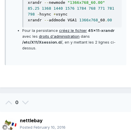
xrandr 
--
newmode 
"1366x768_60.00"
85.25
1368
1440
1576
1784
768
771
781
798
-
hsync 
+
vsync

xrandr 
--
addmode VGA1 
1366x768
_60
.
00
Pour la persistance
créez le fichier
45x11-xrandr
avec les
droits d'administration
dans
/etc/X11/Xsession.d/
, en y mettant les 2 lignes ci-
dessus.
0
nettlebay
Posted
February 10, 2016