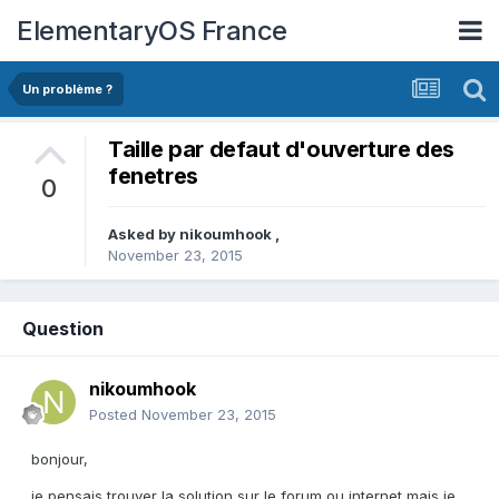
ElementaryOS France
Un problème ?
Taille par defaut d'ouverture des
fenetres
0
Asked by
nikoumhook
,
November 23, 2015
Question
nikoumhook
Posted
November 23, 2015
bonjour,
je pensais trouver la solution sur le forum ou internet mais je