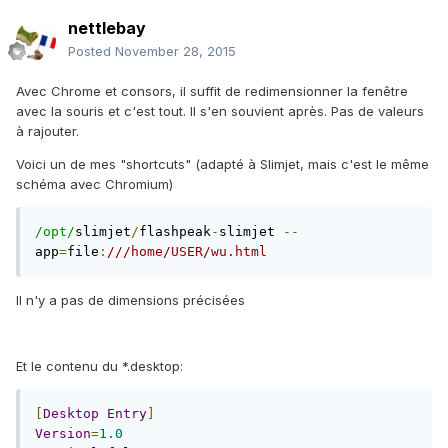
nettlebay
Posted
November 28, 2015
Avec Chrome et consors, il suffit de redimensionner la fenêtre
avec la souris et c'est tout. Il s'en souvient après. Pas de valeurs
à rajouter.
Voici un de mes "shortcuts" (adapté à Slimjet, mais c'est le même
schéma avec Chromium)
/opt/
slimjet
/
flashpeak
-
slimjet 
--
app
=
file
:
///home/USER/wu.html
Il n'y a pas de dimensions précisées
Et le contenu du *.desktop:
[
Desktop
Entry
]
Version
=
1.0