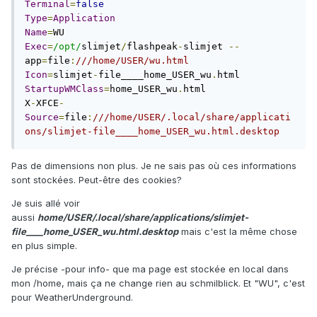
Terminal
=
false
Type
=
Application
Name
=
Exec
=
/opt/
slimjet
/
flashpeak
-
slimjet 
--
app
=
file
:
///home/USER/wu.html
Icon
=
slimjet
-
file____home_USER_wu
.
StartupWMClass
=
home_USER_wu
.
html

X
-
XFCE
-
Source
=
file
:
///home/USER/.local/share/applicati
ons/slimjet-file____home_USER_wu.html.desktop
Pas de dimensions non plus. Je ne sais pas où ces informations
sont stockées. Peut-être des cookies?
Je suis allé voir
aussi
home/USER/.local/share/applications/slimjet-
file____home_USER_wu.html.desktop
mais c'est la même chose
en plus simple.
Je précise -pour info- que ma page est stockée en local dans
mon /home, mais ça ne change rien au schmilblick. Et "WU", c'est
pour WeatherUnderground.