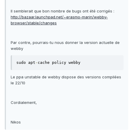
Il semblerait que bon nombre de bugs ont été corrigés :
http://bazaar.launchpad.net/~erasmo-marin/webby-
browser/stable/changes
Par contre, pourrais-tu nous donner la version actuelle de
webby
sudo apt
-
cache policy webby
Le ppa unstable de webby dispose des versions compilées
le 22/10
Cordialement,
Nikos