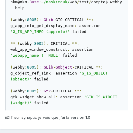
nkm@nkm
-
Base
:~
/naskimouk/
web
/
test
/
compte$ webby 
--
help

(
webby
:
8005
):
GLib
-
GIO
-
CRITICAL 
**:
g_app_info_get_display_name
:
 assertion 
'G_IS_APP_INFO (appinfo)'
 failed

**
(
webby
:
8005
):
 CRITICAL 
**:
web_app_window_construct
:
 assertion 
'webapp_name != NULL'
 failed

(
webby
:
8005
):
GLib
-
GObject
-
CRITICAL 
**:
g_object_ref_sink
:
 assertion 
'G_IS_OBJECT 
(object)'
 failed

(
webby
:
8005
):
Gtk
-
CRITICAL 
**:
gtk_widget_show_all
:
 assertion 
'GTK_IS_WIDGET 
(widget)'
 failed
EDIT sur synaptic je vois que j'ai la version 1.0