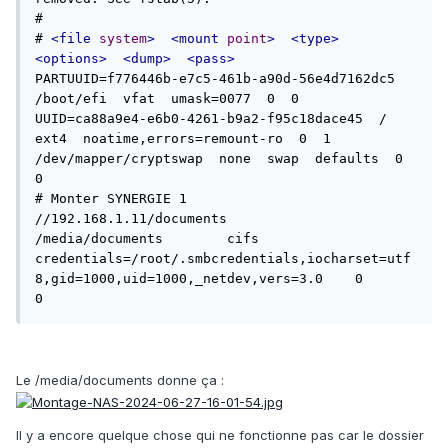
#

# 
<file
system
>
<mount
point
>
<type>
<options>
<dump>
<pass>
PARTUUID=f776446b-e7c5-461b-a90d-56e4d7162dc5  
/boot/efi  vfat  umask=0077  0  0

UUID=ca88a9e4-e6b0-4261-b9a2-f95c18dace45  /  
ext4  noatime,errors=remount-ro  0  1

/dev/mapper/cryptswap  none  swap  defaults  0  
0

# Monter SYNERGIE 1

//192.168.1.11/documents	
/media/documents	cifs	
credentials=/root/.smbcredentials,iocharset=utf
8,gid=1000,uid=1000,_netdev,vers=3.0	0	
0
Le /media/documents donne ça :
Il y a encore quelque chose qui ne fonctionne pas car le dossier