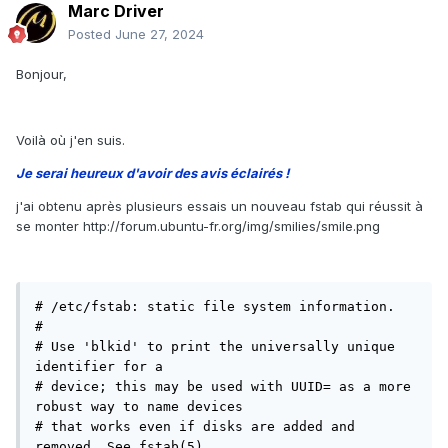
Marc Driver
Posted
June 27, 2024
Bonjour,
Voilà où j'en suis.
Je serai heureux d'avoir des avis éclairés !
j'ai obtenu après plusieurs essais un nouveau fstab qui réussit à
se monter
http://forum.ubuntu-fr.org/img/smilies/smile.png
# /etc/fstab: static file system information.

#

# Use 'blkid' to print the universally unique 
identifier for a

# device; this may be used with UUID= as a more 
robust way to name devices

# that works even if disks are added and 
removed. See fstab(5).
