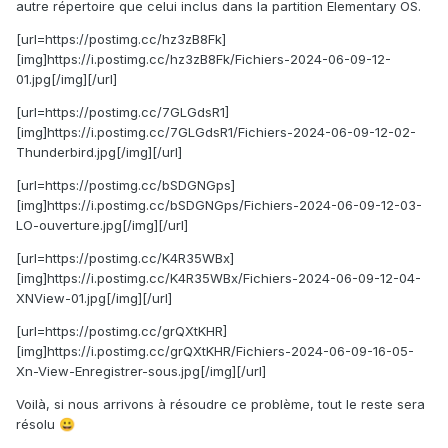
autre répertoire que celui inclus dans la partition Elementary OS.
[url=https://postimg.cc/hz3zB8Fk]
[img]https://i.postimg.cc/hz3zB8Fk/Fichiers-2024-06-09-12-
01.jpg[/img][/url]
[url=https://postimg.cc/7GLGdsR1]
[img]https://i.postimg.cc/7GLGdsR1/Fichiers-2024-06-09-12-02-
Thunderbird.jpg[/img][/url]
[url=https://postimg.cc/bSDGNGps]
[img]https://i.postimg.cc/bSDGNGps/Fichiers-2024-06-09-12-03-
LO-ouverture.jpg[/img][/url]
[url=https://postimg.cc/K4R35WBx]
[img]https://i.postimg.cc/K4R35WBx/Fichiers-2024-06-09-12-04-
XNView-01.jpg[/img][/url]
[url=https://postimg.cc/grQXtKHR]
[img]https://i.postimg.cc/grQXtKHR/Fichiers-2024-06-09-16-05-
Xn-View-Enregistrer-sous.jpg[/img][/url]
Voilà, si nous arrivons à résoudre ce problème, tout le reste sera
résolu
😀