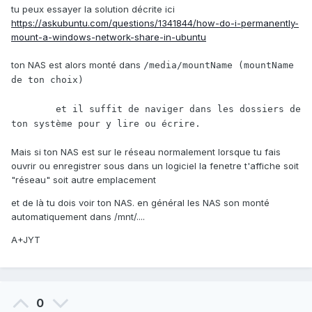
tu peux essayer la solution décrite ici
https://askubuntu.com/questions/1341844/how-do-i-permanently-
mount-a-windows-network-share-in-ubuntu
ton NAS est alors monté dans
/media/mountName (mountName 
de ton choix)
	et il suffit de naviger dans les dossiers de 
ton système pour y lire ou écrire.
Mais si ton NAS est sur le réseau normalement lorsque tu fais
ouvrir ou enregistrer sous dans un logiciel la fenetre t'affiche soit
"réseau" soit autre emplacement
et de là tu dois voir ton NAS. en général les NAS son monté
automatiquement dans /mnt/....
A+JYT
0