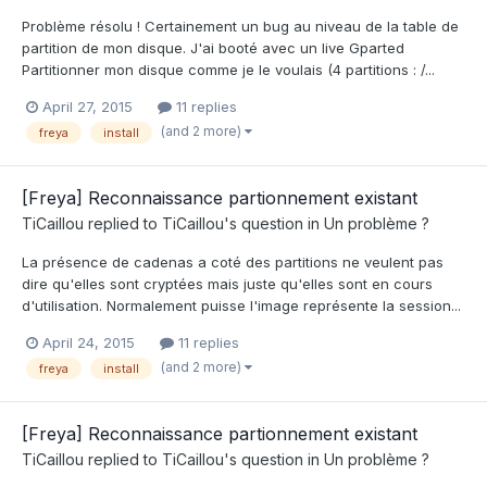
Problème résolu ! Certainement un bug au niveau de la table de
partition de mon disque. J'ai booté avec un live Gparted
Partitionner mon disque comme je le voulais (4 partitions : /...
April 27, 2015
11 replies
(and 2 more)
freya
install
[Freya] Reconnaissance partionnement existant
TiCaillou
replied to
TiCaillou
's question in
Un problème ?
La présence de cadenas a coté des partitions ne veulent pas
dire qu'elles sont cryptées mais juste qu'elles sont en cours
d'utilisation. Normalement puisse l'image représente la session...
April 24, 2015
11 replies
(and 2 more)
freya
install
[Freya] Reconnaissance partionnement existant
TiCaillou
replied to
TiCaillou
's question in
Un problème ?