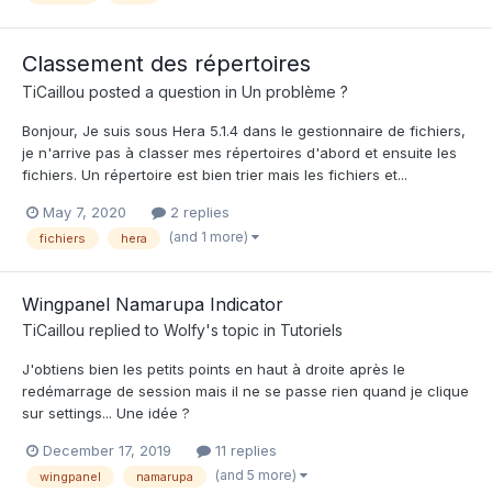
Classement des répertoires
TiCaillou
posted a question in
Un problème ?
Bonjour, Je suis sous Hera 5.1.4 dans le gestionnaire de fichiers,
je n'arrive pas à classer mes répertoires d'abord et ensuite les
fichiers. Un répertoire est bien trier mais les fichiers et...
May 7, 2020
2 replies
(and 1 more)
fichiers
hera
Wingpanel Namarupa Indicator
TiCaillou
replied to
Wolfy
's topic in
Tutoriels
J'obtiens bien les petits points en haut à droite après le
redémarrage de session mais il ne se passe rien quand je clique
sur settings... Une idée ?
December 17, 2019
11 replies
(and 5 more)
wingpanel
namarupa