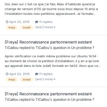
Oui, bien sur c'est ce que j'ai fais. Mais d'habitude quand je
change de version d'OS (je tourne sous linux depuis 10 ans) a
l'installation toutes mes partitions apparaissent. Je formate...
April 23, 2015
11 replies
(and 2 more)
freya
install
[Freya] Reconnaissance partionnement existant
TiCaillou
replied to
TiCaillou
's question in
Un problème ?
Après vérification ce matin même problème sur Ubuntu 14.04 :
au moment de choisir la partition d'installation, il y en a qu'une
qui apparait dans la liste (sda1) formaté en fat32. Alors que ce...
April 23, 2015
11 replies
(and 2 more)
freya
install
[Freya] Reconnaissance partionnement existant
TiCaillou
replied to
TiCaillou
's question in
Un problème ?