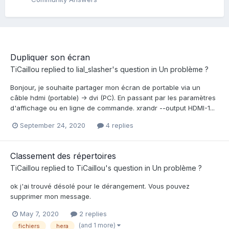
Dupliquer son écran
TiCaillou
replied to
lial_slasher
's question in
Un problème ?
Bonjour, je souhaite partager mon écran de portable via un
câble hdmi (portable) -> dvi (PC). En passant par les paramètres
d'affichage ou en ligne de commande. xrandr --output HDMI-1...
September 24, 2020
4 replies
Classement des répertoires
TiCaillou
replied to
TiCaillou
's question in
Un problème ?
ok j'ai trouvé désolé pour le dérangement. Vous pouvez
supprimer mon message.
May 7, 2020
2 replies
(and 1 more)
fichiers
hera