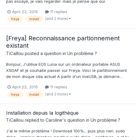
pas essayé, je vais regarder. mais je pense que oui.
April 22, 2015
11 replies
(and 2 more)
freya
install
[Freya] Reconnaissance partionnement
existant
TiCaillou
posted a question in
Un problème ?
Bonjour, J'utilise EOS Luna sur un ordinateur portable ASUS
X5DAF et je souhaite passer sur Freya. Voici le partitionnement
de mon disque sda actuel A partir d'un liveUSB, je démarre...
April 22, 2015
11 replies
(and 2 more)
freya
install
Installation depuis la logithèque
TiCaillou
replied to
Caroline
's question in
Un problème ?
J'ai le même problème ! Download 100%... puis plus rien. sudo
dpkg --remove dropbox-nautilus sudo dpkg --configure -a et tu