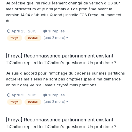
Je précise que j'ai régulièrement changé de version d'OS sur
mes ordinateurs et je n'ai jamais eu ce problème avant la
version 14.04 d'ubuntu. Quand j'installe EOS Freya, au moment
du...
April 23, 2015
11 replies
(and 2 more)
freya
install
[Freya] Reconnaissance partionnement existant
TiCaillou
replied to
TiCaillou
's question in
Un problème ?
Je suis d'accord pour l'affichage du cadenas sur mes partitions
actuelles mais elles ne sont pas cryptées (pas à ma demande
en tout cas). Je n'ai jamais crypté mais partitions.
April 23, 2015
11 replies
(and 2 more)
freya
install
[Freya] Reconnaissance partionnement existant
TiCaillou
replied to
TiCaillou
's question in
Un problème ?