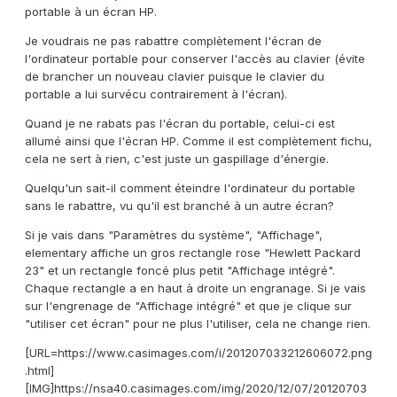
portable à un écran HP.
Je voudrais ne pas rabattre complètement l'écran de
l'ordinateur portable pour conserver l'accès au clavier (évite
de brancher un nouveau clavier puisque le clavier du
portable a lui survécu contrairement à l'écran).
Quand je ne rabats pas l'écran du portable, celui-ci est
allumé ainsi que l'écran HP. Comme il est complètement fichu,
cela ne sert à rien, c'est juste un gaspillage d'énergie.
Quelqu'un sait-il comment éteindre l'ordinateur du portable
sans le rabattre, vu qu'il est branché à un autre écran?
Si je vais dans "Paramètres du système", "Affichage",
elementary affiche un gros rectangle rose "Hewlett Packard
23" et un rectangle foncé plus petit "Affichage intégré".
Chaque rectangle a en haut à droite un engranage. Si je vais
sur l'engrenage de "Affichage intégré" et que je clique sur
"utiliser cet écran" pour ne plus l'utiliser, cela ne change rien.
[URL=https://www.casimages.com/i/201207033212606072.png
.html]
[IMG]https://nsa40.casimages.com/img/2020/12/07/20120703